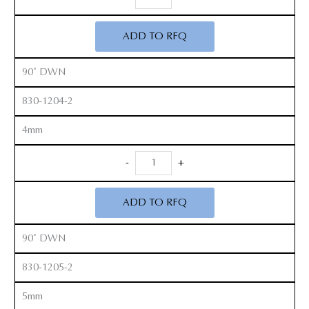
Kerrison
Rongeurs
ADD TO RFQ
12”
quantity
90˚ DWN
830-1204-2
4mm
Anterior
-
+
Kerrison
Rongeurs
ADD TO RFQ
12”
quantity
90˚ DWN
830-1205-2
5mm