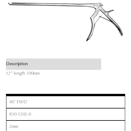
Description
12” length 300mm
40˚ FWD
830-1202-0
2mm