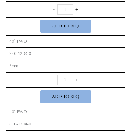
Anterior
-
+
Kerrison
Rongeurs
ADD TO RFQ
12”
quantity
40˚ FWD
830-1203-0
3mm
Anterior
-
+
Kerrison
Rongeurs
ADD TO RFQ
12”
quantity
40˚ FWD
830-1204-0