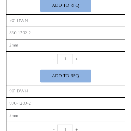
Rongeurs
ADD TO RFQ
12”
quantity
90˚ DWN
830-1202-2
2mm
Anterior
-
+
Kerrison
Rongeurs
ADD TO RFQ
12”
quantity
90˚ DWN
830-1203-2
3mm
Anterior
-
+