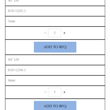
90˚ UP
830-1203-1
3mm
Anterior
-
+
Kerrison
Rongeurs
ADD TO RFQ
12”
quantity
90˚ UP
830-1204-1
4mm
Anterior
-
+
Kerrison
Rongeurs
ADD TO RFQ
12”