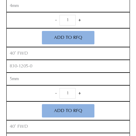
4mm
Anterior
-
+
Kerrison
Rongeurs
ADD TO RFQ
12”
quantity
40˚ FWD
830-1205-0
5mm
Anterior
-
+
Kerrison
Rongeurs
ADD TO RFQ
12”
quantity
40˚ FWD