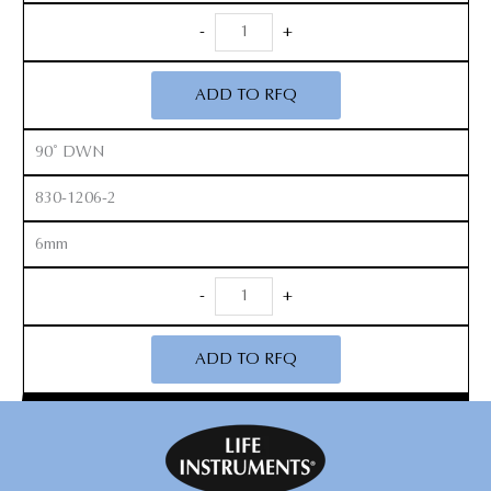
Anterior
-
+
Kerrison
Rongeurs
ADD TO RFQ
12”
quantity
90˚ DWN
830-1206-2
6mm
Anterior
-
+
Kerrison
Rongeurs
ADD TO RFQ
12”
quantity