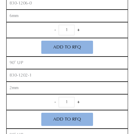
830-1206-0
6mm
Anterior
-
+
Kerrison
Rongeurs
ADD TO RFQ
12”
quantity
90˚ UP
830-1202-1
2mm
Anterior
-
+
Kerrison
Rongeurs
ADD TO RFQ
12”
quantity