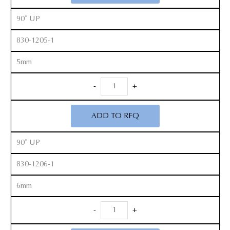
quantity
90˚ UP
830-1205-1
5mm
Anterior
-
+
Kerrison
Rongeurs
ADD TO RFQ
12”
quantity
90˚ UP
830-1206-1
6mm
Anterior
-
+
Kerrison